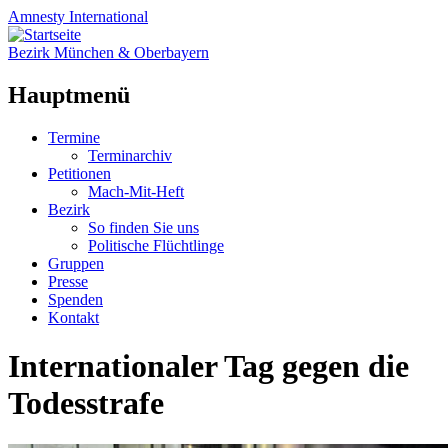
Amnesty
International
Bezirk München & Oberbayern
Hauptmenü
Zum
Termine
Inhalt
Terminarchiv
springen
Petitionen
Mach-Mit-Heft
Bezirk
So finden Sie uns
Politische Flüchtlinge
Gruppen
Presse
Spenden
Kontakt
Internationaler Tag gegen die
Todesstrafe