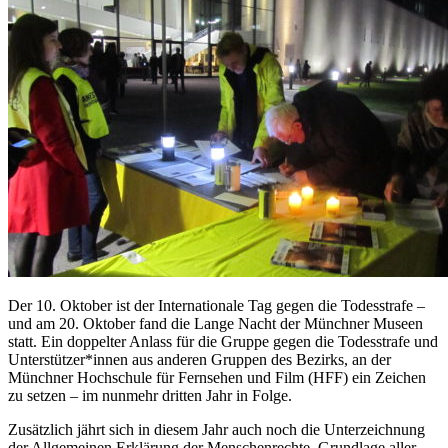
Der 10. Oktober ist der Internationale Tag gegen die Todesstrafe –
und am 20. Oktober fand die Lange Nacht der Münchner Museen
statt. Ein doppelter Anlass für die Gruppe gegen die Todesstrafe und
Unterstützer*innen aus anderen Gruppen des Bezirks, an der
Münchner Hochschule für Fernsehen und Film (HFF) ein Zeichen
zu setzen – im nunmehr dritten Jahr in Folge.
Zusätzlich jährt sich in diesem Jahr auch noch die Unterzeichnung
der Allgemeinen Erklärung der Menschenrechte, Grundlage aller