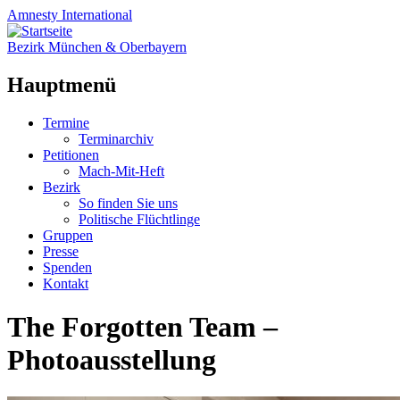
Amnesty
International
Bezirk München & Oberbayern
Hauptmenü
Zum
Termine
Inhalt
Terminarchiv
springen
Petitionen
Mach-Mit-Heft
Bezirk
So finden Sie uns
Politische Flüchtlinge
Gruppen
Presse
Spenden
Kontakt
The Forgotten Team –
Photoausstellung