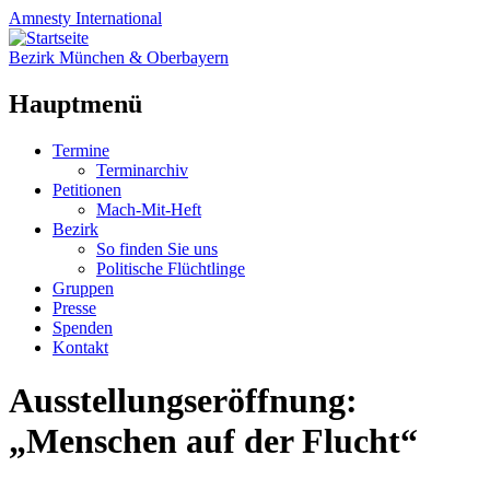
Amnesty
International
Bezirk München & Oberbayern
Hauptmenü
Zum
Termine
Inhalt
Terminarchiv
springen
Petitionen
Mach-Mit-Heft
Bezirk
So finden Sie uns
Politische Flüchtlinge
Gruppen
Presse
Spenden
Kontakt
Ausstellungseröffnung:
„Menschen auf der Flucht“