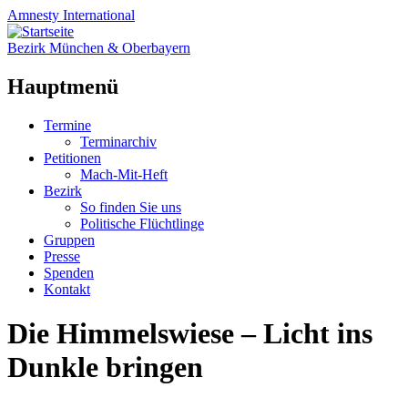
Amnesty
International
Bezirk München & Oberbayern
Hauptmenü
Zum
Termine
Inhalt
Terminarchiv
springen
Petitionen
Mach-Mit-Heft
Bezirk
So finden Sie uns
Politische Flüchtlinge
Gruppen
Presse
Spenden
Kontakt
Die Himmelswiese – Licht ins
Dunkle bringen