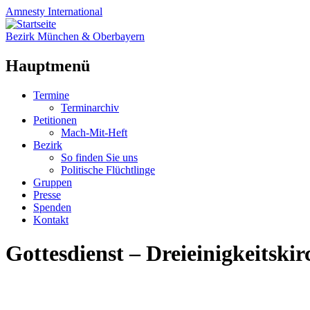
Amnesty
International
Bezirk München & Oberbayern
Hauptmenü
Zum
Termine
Inhalt
Terminarchiv
springen
Petitionen
Mach-Mit-Heft
Bezirk
So finden Sie uns
Politische Flüchtlinge
Gruppen
Presse
Spenden
Kontakt
Gottesdienst – Dreieinigkeitskir