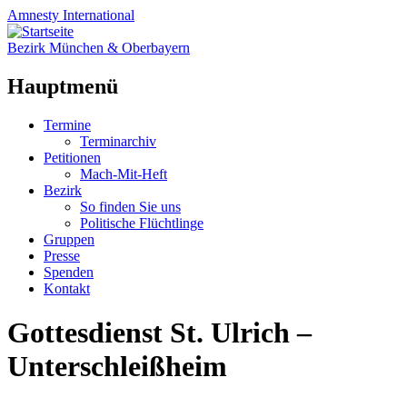
Amnesty
International
Bezirk München & Oberbayern
Hauptmenü
Zum
Termine
Inhalt
Terminarchiv
springen
Petitionen
Mach-Mit-Heft
Bezirk
So finden Sie uns
Politische Flüchtlinge
Gruppen
Presse
Spenden
Kontakt
Gottesdienst St. Ulrich –
Unterschleißheim