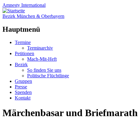
Amnesty
International
Bezirk München & Oberbayern
Hauptmenü
Zum
Termine
Inhalt
Terminarchiv
springen
Petitionen
Mach-Mit-Heft
Bezirk
So finden Sie uns
Politische Flüchtlinge
Gruppen
Presse
Spenden
Kontakt
Märchenbasar und Briefmarath