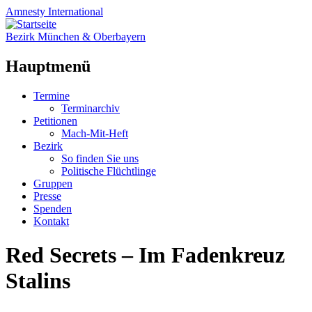
Amnesty
International
Bezirk München & Oberbayern
Hauptmenü
Zum
Termine
Inhalt
Terminarchiv
springen
Petitionen
Mach-Mit-Heft
Bezirk
So finden Sie uns
Politische Flüchtlinge
Gruppen
Presse
Spenden
Kontakt
Red Secrets – Im Fadenkreuz
Stalins