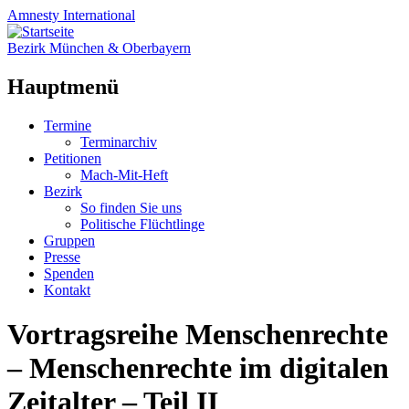
Amnesty
International
Bezirk München & Oberbayern
Hauptmenü
Zum
Termine
Inhalt
Terminarchiv
springen
Petitionen
Mach-Mit-Heft
Bezirk
So finden Sie uns
Politische Flüchtlinge
Gruppen
Presse
Spenden
Kontakt
Vortragsreihe Menschenrechte
– Menschenrechte im digitalen
Zeitalter – Teil II