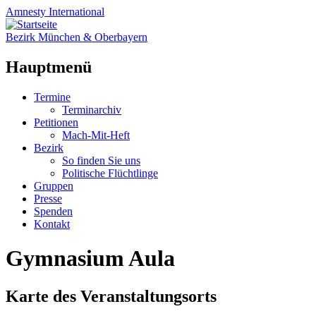
Amnesty
International
Bezirk München & Oberbayern
Hauptmenü
Zum
Termine
Inhalt
Terminarchiv
springen
Petitionen
Mach-Mit-Heft
Bezirk
So finden Sie uns
Politische Flüchtlinge
Gruppen
Presse
Spenden
Kontakt
Gymnasium Aula
Karte des Veranstaltungsorts