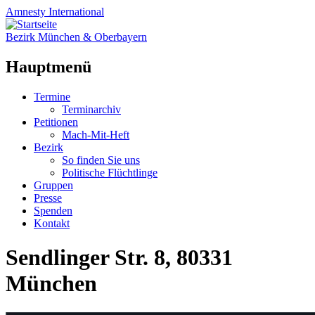
Amnesty
International
Bezirk München & Oberbayern
Hauptmenü
Zum
Termine
Inhalt
Terminarchiv
springen
Petitionen
Mach-Mit-Heft
Bezirk
So finden Sie uns
Politische Flüchtlinge
Gruppen
Presse
Spenden
Kontakt
Sendlinger Str. 8, 80331
München