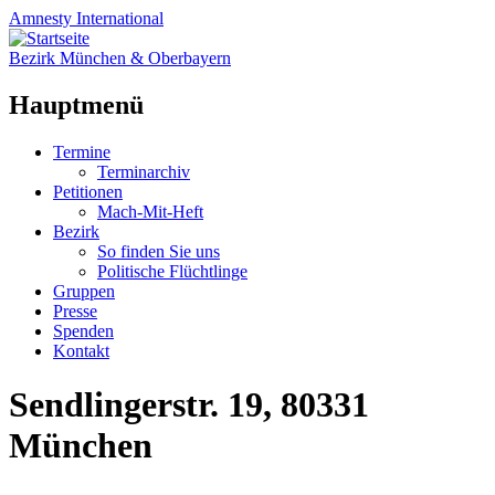
Amnesty
International
Bezirk München & Oberbayern
Hauptmenü
Zum
Termine
Inhalt
Terminarchiv
springen
Petitionen
Mach-Mit-Heft
Bezirk
So finden Sie uns
Politische Flüchtlinge
Gruppen
Presse
Spenden
Kontakt
Sendlingerstr. 19, 80331
München