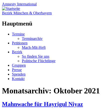
Amnesty
International
Bezirk München & Oberbayern
Hauptmenü
Zum
Termine
Inhalt
Terminarchiv
springen
Petitionen
Mach-Mit-Heft
Bezirk
So finden Sie uns
Politische Flüchtlinge
Gruppen
Presse
Spenden
Kontakt
Monatsarchiv:
Oktober 2021
Mahnwache für Hayrigul Niyaz