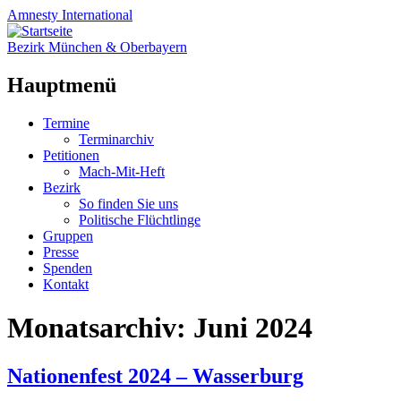
Amnesty
International
Bezirk München & Oberbayern
Hauptmenü
Zum
Termine
Inhalt
Terminarchiv
springen
Petitionen
Mach-Mit-Heft
Bezirk
So finden Sie uns
Politische Flüchtlinge
Gruppen
Presse
Spenden
Kontakt
Monatsarchiv:
Juni 2024
Nationenfest 2024 – Wasserburg