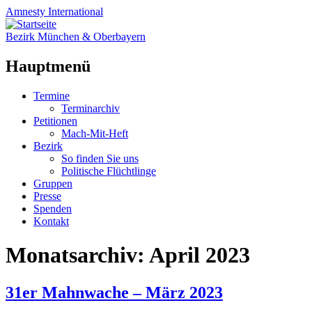
Amnesty
International
Bezirk München & Oberbayern
Hauptmenü
Zum
Termine
Inhalt
Terminarchiv
springen
Petitionen
Mach-Mit-Heft
Bezirk
So finden Sie uns
Politische Flüchtlinge
Gruppen
Presse
Spenden
Kontakt
Monatsarchiv:
April 2023
31er Mahnwache – März 2023