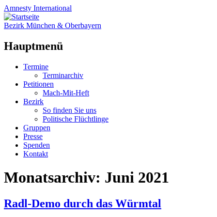
Amnesty
International
Bezirk München & Oberbayern
Hauptmenü
Zum
Termine
Inhalt
Terminarchiv
springen
Petitionen
Mach-Mit-Heft
Bezirk
So finden Sie uns
Politische Flüchtlinge
Gruppen
Presse
Spenden
Kontakt
Monatsarchiv:
Juni 2021
Radl-Demo durch das Würmtal